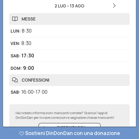
2 LUG
-
13 AGO
MESSE
8:30
LUN
:
8:30
VEN
:
17:30
SAB
:
9:00
DOM
:
CONFESSIONI
16:00-17:00
SAB
:
Hai notato informazioni mancanti o errate? Scarica l'app di
DinDonDan per inviare correzioni e segnalare chiese mancanti!
Sostieni DinDonDan con una donazione