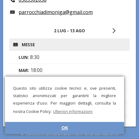
parrocchiadimoniga@gmail.com
2 LUG - 13 AGO
MESSE
8:30
LUN:
18:00
MAR:
8:30
MER:
Questo sito utilizza cookie tecnici e, ove presenti,
18:00
statistici anonimizzati per garantirti la migliore
GIO:
esperienza d'uso. Per maggiori dettagli, consulta la
8:30
VEN:
nostra Cookie Policy.
Ulteriori informazioni
19:00
SAB:
OK
Sostieni DinDonDan con una donazione
9:00
,
11:00
,
19:00
DOM: