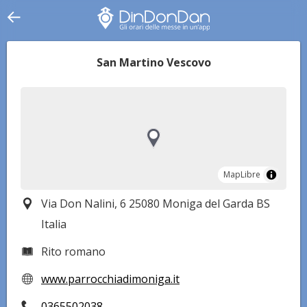
San Martino Vescovo
MapLibre
MapLibre
Via Don Nalini, 6 25080 Moniga del Garda BS
Italia
Rito romano
www.parrocchiadimoniga.it
0365502038