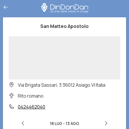
San Matteo Apostolo
Via Brigata Sassari, 3 36012 Asiago VI Italia
Rito romano
0424462040
18 LUG
-
13 AGO