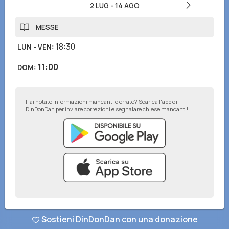
2 LUG
-
14 AGO
MESSE
18:30
LUN - VEN
:
11:00
DOM
:
Hai notato informazioni mancanti o errate? Scarica l'app di
DinDonDan per inviare correzioni e segnalare chiese mancanti!
© DinDonDan App 2026
–
Privacy Policy
–
Inserisci sul tuo sito web
Sostieni DinDonDan con una donazione