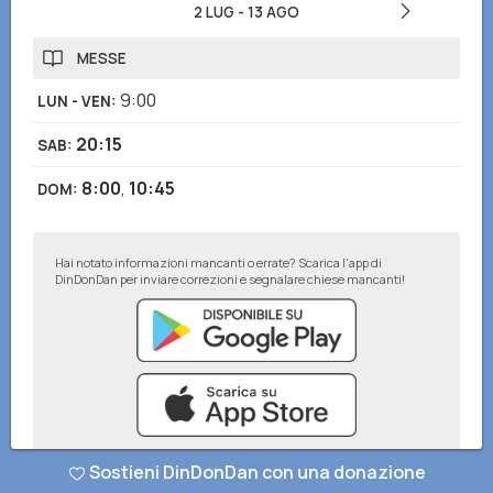
2 LUG
-
13 AGO
MESSE
9:00
LUN - VEN
:
20:15
SAB
:
8:00
,
10:45
DOM
:
Hai notato informazioni mancanti o errate? Scarica l'app di
DinDonDan per inviare correzioni e segnalare chiese mancanti!
Sostieni DinDonDan con una donazione