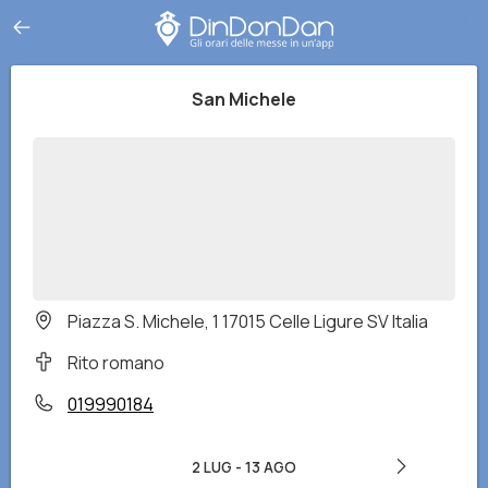
San Michele
Piazza S. Michele, 1 17015 Celle Ligure SV Italia
Rito romano
019990184
2 LUG
-
13 AGO