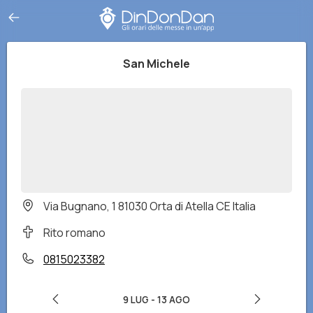
San Michele
Via Bugnano, 1 81030 Orta di Atella CE Italia
Rito romano
0815023382
9 LUG
-
13 AGO