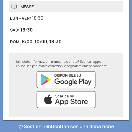
MESSE
18:30
LUN - VEN
:
18:30
SAB
:
8:00
,
10:00
,
18:30
DOM
:
Hai notato informazioni mancanti o errate? Scarica l'app di
DinDonDan per inviare correzioni e segnalare chiese mancanti!
© DinDonDan App 2026
–
Privacy Policy
–
Inserisci sul tuo sito web
Sostieni DinDonDan con una donazione