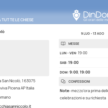
Cerca in questa zona
TUTTE LE CHIESE
olò
9 LUG
-
13 AGO
MESSE
19:00
LUN - VEN
:
19:00
SAB
:
9:00
,
19:00
DOM
:
a San Nicolò, 1 63075
CONFESSIONI
iva Picena AP Italia
Note
:
mezzo'ora prima dell
romano
celebrazioni e su richiesta
cchiasanniccolo.it