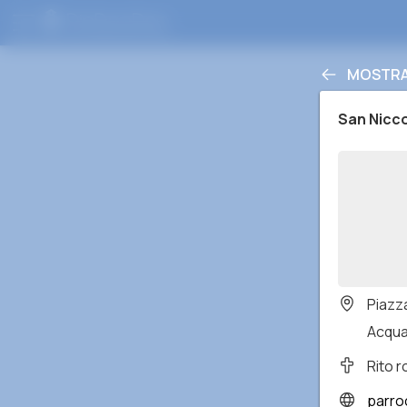
MOSTRA 
San Nicc
Piazz
Acquav
Rito 
parro