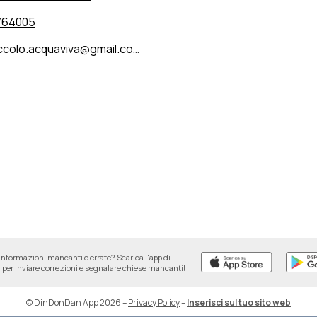
764005
ccolo.acquaviva@gmail.com
informazioni mancanti o errate? Scarica l'app di
per inviare correzioni e segnalare chiese mancanti!
© DinDonDan App 2026
–
Privacy Policy
–
Inserisci sul tuo sito web