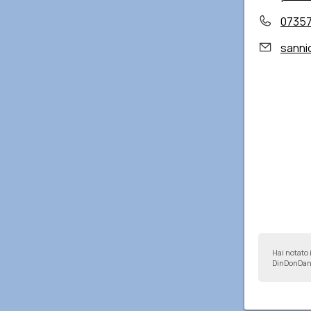
0735
sanni
Hai notato 
DinDonDan 