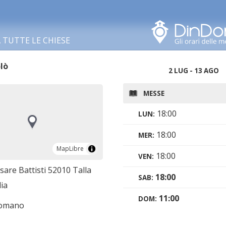
Cerca in questa zona
TUTTE LE CHIESE
lò
2 LUG - 13 AGO
MESSE
18:00
LUN:
18:00
MER:
MapLibre
MapLibre
18:00
VEN:
sare Battisti 52010 Talla
18:00
SAB:
lia
11:00
DOM:
romano