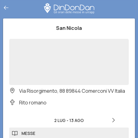
San Nicola
Via Risorgimento, 88 89844 Comerconi VV Italia
Rito romano
2 LUG
-
13 AGO
MESSE