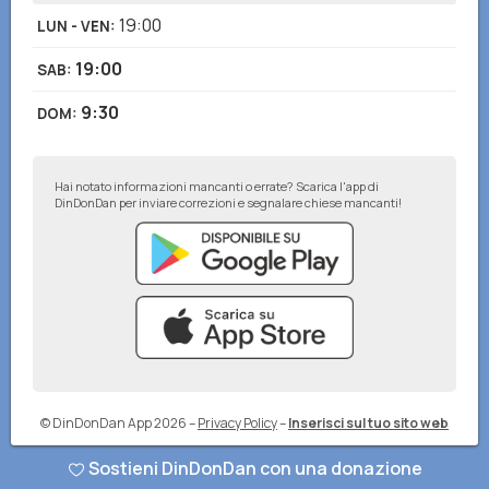
19:00
LUN - VEN
:
19:00
SAB
:
9:30
DOM
:
Hai notato informazioni mancanti o errate? Scarica l'app di
DinDonDan per inviare correzioni e segnalare chiese mancanti!
© DinDonDan App 2026
–
Privacy Policy
–
Inserisci sul tuo sito web
Sostieni DinDonDan con una donazione