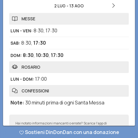
2 LUG
-
13 AGO
MESSE
8:30
,
17:30
LUN - VEN
:
8:30
,
17:30
SAB
:
8:30
,
10:30
,
17:30
DOM
:
ROSARIO
17:00
LUN - DOM
:
CONFESSIONI
Note
:
30 minuti prima di ogni Santa Messa
Hai notato informazioni mancanti o errate? Scarica l'app di
DinDonDan per inviare correzioni e segnalare chiese mancanti!
Sostieni DinDonDan con una donazione