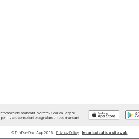
informazioni mancanti o errate? Scarica l'app di
per inviare correzioni e segnalare chiese mancanti!
© DinDonDan App 2026
–
Privacy Policy
–
Inserisci sul tuo sito web