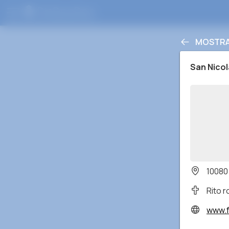
MOSTRA 
San Nico
10080
Rito 
www.f