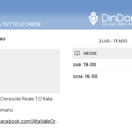
Cerca in questa zona
TUTTE LE CHIESE
lao
2 LUG
-
13 AGO
MESSE
18:00
SAB
:
16:00
DOM
:
 Ceresole Reale TO Italia
romano
acebook.com/AltaValleOrco/