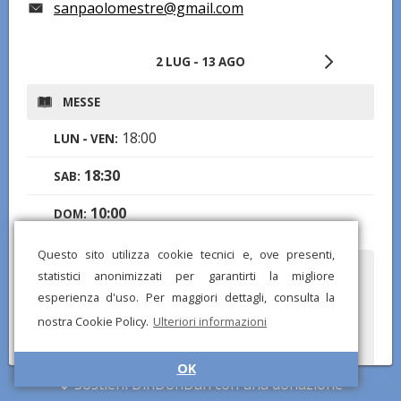
sanpaolomestre@gmail.com
2 LUG - 13 AGO
MESSE
18:00
LUN - VEN:
18:30
SAB:
10:00
DOM:
Questo sito utilizza cookie tecnici e, ove presenti,
Hai notato informazioni mancanti o errate? Scarica l'app di
statistici anonimizzati per garantirti la migliore
DinDonDan per inviare correzioni e segnalare chiese mancanti!
esperienza d'uso. Per maggiori dettagli, consulta la
nostra Cookie Policy.
Ulteriori informazioni
OK
Sostieni DinDonDan con una donazione