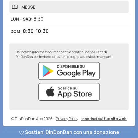
MESSE
8:30
LUN - SAB
:
8:30
,
10:30
DOM
:
Hai notato informazioni mancanti o errate? Scarica l'app di
DinDonDan per inviare correzioni e segnalare chiese mancanti!
© DinDonDan App 2026
–
Privacy Policy
–
Inserisci sul tuo sito web
Sostieni DinDonDan con una donazione