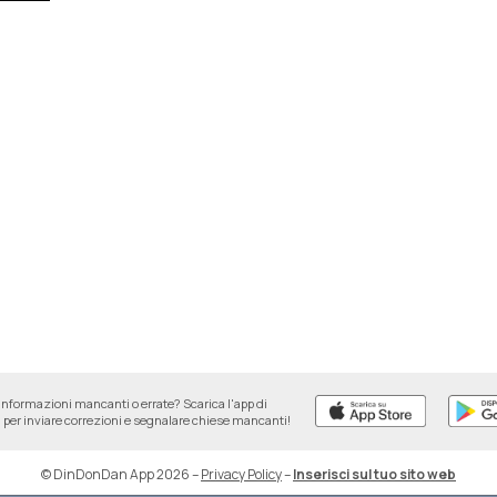
informazioni mancanti o errate? Scarica l'app di
per inviare correzioni e segnalare chiese mancanti!
© DinDonDan App 2026
–
Privacy Policy
–
Inserisci sul tuo sito web