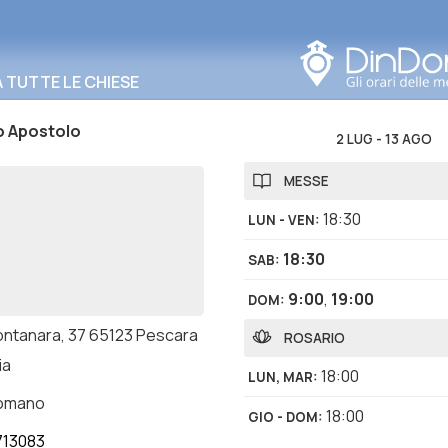
Cerca in questa zona
TUTTE LE CHIESE
o Apostolo
2 LUG
-
13 AGO
MESSE
18:30
LUN - VEN
:
18:30
SAB
:
9:00
,
19:00
DOM
:
ontanara, 37 65123 Pescara
ROSARIO
ia
18:00
LUN, MAR
:
romano
18:00
GIO - DOM
:
713083