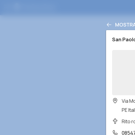
MOSTRA 
San Paol
Via M
PE Ital
Rito 
0854