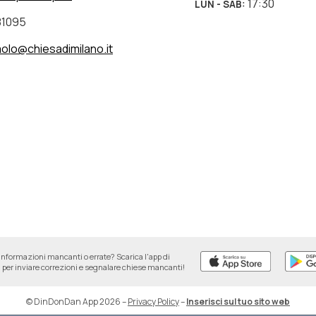
17:30
LUN - SAB
:
81095
olo@chiesadimilano.it
informazioni mancanti o errate? Scarica l'app di
per inviare correzioni e segnalare chiese mancanti!
© DinDonDan App 2026
–
Privacy Policy
–
Inserisci sul tuo sito web