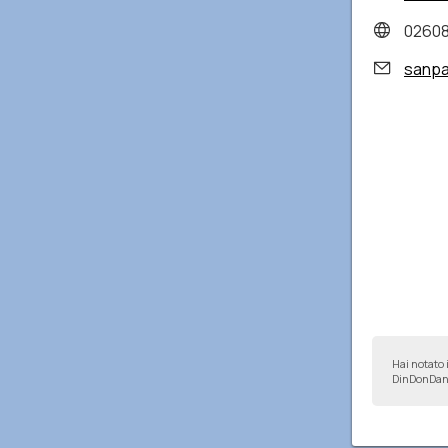
0260
sanpa
Hai notato 
DinDonDan 