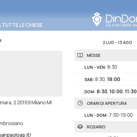
Cerca in questa zona
TUTTE LE CHIESE
o
2 LUG
-
13 AGO
MESSE
8:30
LUN - VEN
:
8:30
,
18:00
SAB
:
8:30
,
10:00
,
11:30
DOM
:
smara, 2 20159 Milano MI
ORARI DI APERTURA
7:30-19:00
LUN - DOM
:
ambrosiano
ROSARIO
anpaoloap.it/