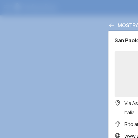
MOSTRA 
San Paol
Via A
Italia
Rito 
www.s