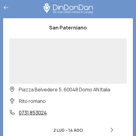
San Paterniano
Piazza Belvedere 5. 60048 Domo AN Italia
Rito romano
0731 853024
2 LUG
-
14 AGO