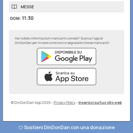
MESSE
11:30
DOM
:
Hai notato informazioni mancanti o errate? Scarica l'app di
DinDonDan per inviare correzioni e segnalare chiese mancanti!
© DinDonDan App 2026
–
Privacy Policy
–
Inserisci sul tuo sito web
Sostieni DinDonDan con una donazione