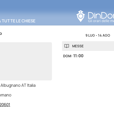
Cerca in questa zona
TUTTE LE CHIESE
o
9 LUG
-
14 AGO
MESSE
11:00
DOM
:
 Albugnano AT Italia
romano
20601