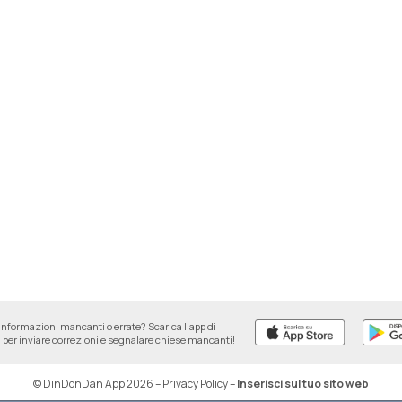
informazioni mancanti o errate? Scarica l'app di
per inviare correzioni e segnalare chiese mancanti!
© DinDonDan App 2026
–
Privacy Policy
–
Inserisci sul tuo sito web