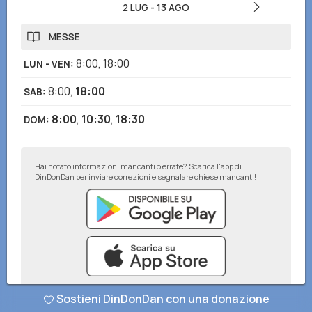
2 LUG
-
13 AGO
MESSE
8:00
,
18:00
LUN - VEN
:
8:00
,
18:00
SAB
:
8:00
,
10:30
,
18:30
DOM
:
Hai notato informazioni mancanti o errate? Scarica l'app di
DinDonDan per inviare correzioni e segnalare chiese mancanti!
Sostieni DinDonDan con una donazione