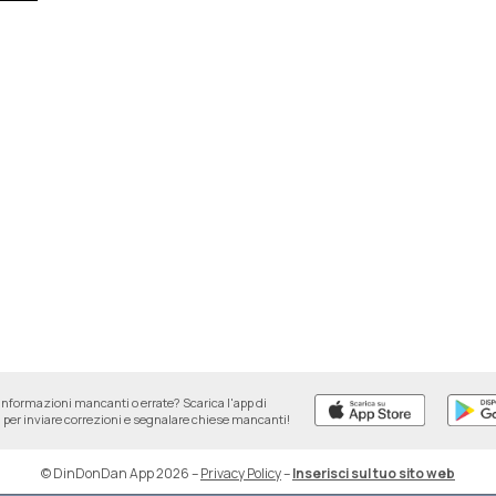
informazioni mancanti o errate? Scarica l'app di
per inviare correzioni e segnalare chiese mancanti!
© DinDonDan App 2026
–
Privacy Policy
–
Inserisci sul tuo sito web