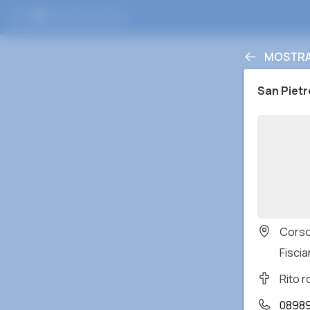
MOSTRA 
San Pietr
Corso
Fiscia
Rito 
08989