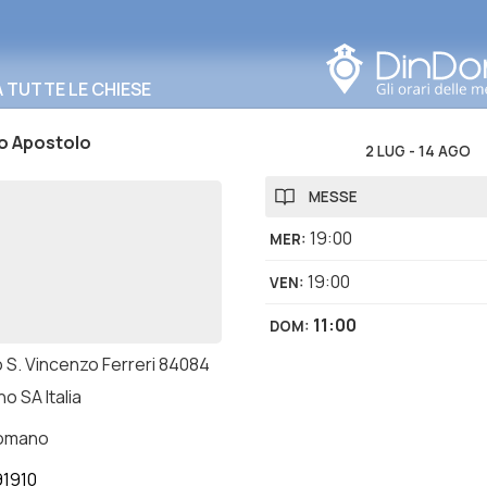
Cerca in questa zona
TUTTE LE CHIESE
o Apostolo
2 LUG
-
14 AGO
MESSE
19:00
MER
:
19:00
VEN
:
11:00
DOM
:
 S. Vincenzo Ferreri 84084
no SA Italia
romano
1910