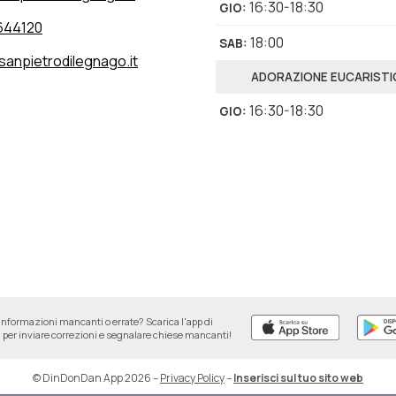
16:30-18:30
GIO
:
644120
18:00
SAB
:
sanpietrodilegnago.it
ADORAZIONE EUCARISTI
16:30-18:30
GIO
:
informazioni mancanti o errate? Scarica l'app di
per inviare correzioni e segnalare chiese mancanti!
© DinDonDan App 2026
–
Privacy Policy
–
Inserisci sul tuo sito web