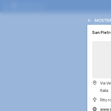
MOSTRA 
San Pietr
Via V
Italia
Rito 
www.s