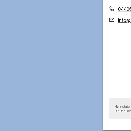
0442
info@
Hai notato 
DinDonDan 