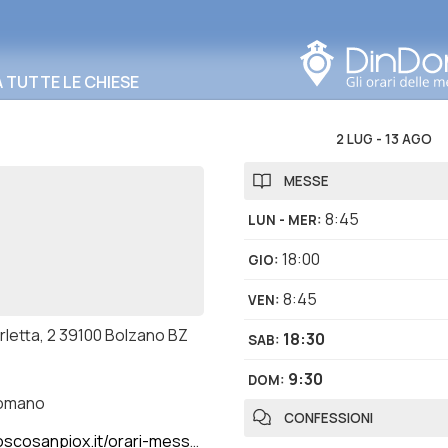
Cerca in questa zona
TUTTE LE CHIESE
2 LUG
-
13 AGO
MESSE
8:45
LUN - MER
:
18:00
GIO
:
8:45
VEN
:
rletta, 2 39100 Bolzano BZ
18:30
SAB
:
9:30
DOM
:
romano
CONFESSIONI
scosanpiox.it/orari-messe/