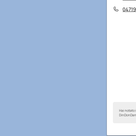
04719
Hai notato 
DinDonDan 