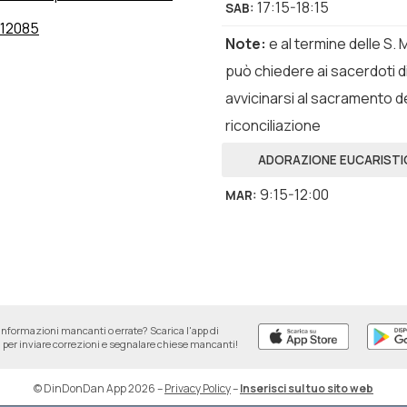
17:15-18:15
SAB
:
12085
Note
:
e al termine delle S.
può chiedere ai sacerdoti d
avvicinarsi al sacramento de
riconciliazione
ADORAZIONE EUCARISTI
9:15-12:00
MAR
:
informazioni mancanti o errate? Scarica l'app di
per inviare correzioni e segnalare chiese mancanti!
© DinDonDan App 2026
–
Privacy Policy
–
Inserisci sul tuo sito web