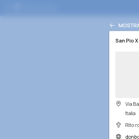
MOSTRA 
San Pio X
Via Ba
Italia
Rito 
donbo