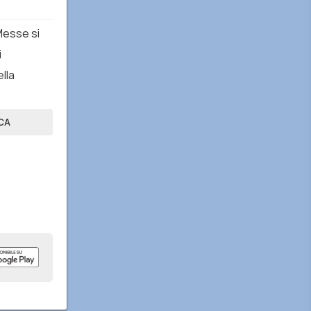
 Messe si
i
lla
CA