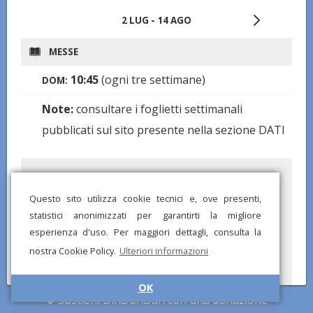
2 LUG - 14 AGO
MESSE
10:45
(ogni tre settimane)
DOM:
Note:
consultare i foglietti settimanali
pubblicati sul sito presente nella sezione DATI
Hai notato informazioni mancanti o errate? Scarica l'app di
DinDonDan per inviare correzioni e segnalare chiese mancanti!
Questo sito utilizza cookie tecnici e, ove presenti,
statistici anonimizzati per garantirti la migliore
esperienza d'uso. Per maggiori dettagli, consulta la
nostra Cookie Policy.
Ulteriori informazioni
OK
Sostieni DinDonDan con una donazione