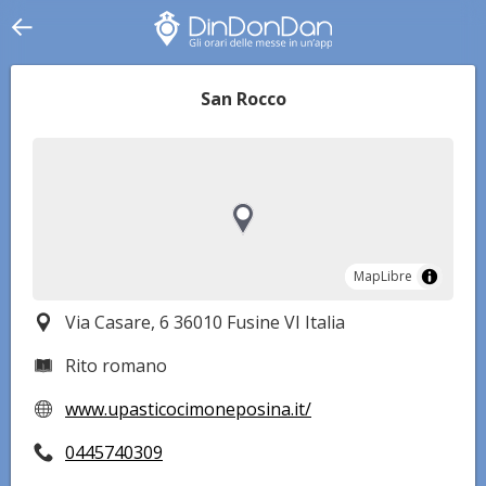
San Rocco
MapLibre
MapLibre
Via Casare, 6 36010 Fusine VI Italia
Rito romano
www.upasticocimoneposina.it/
0445740309