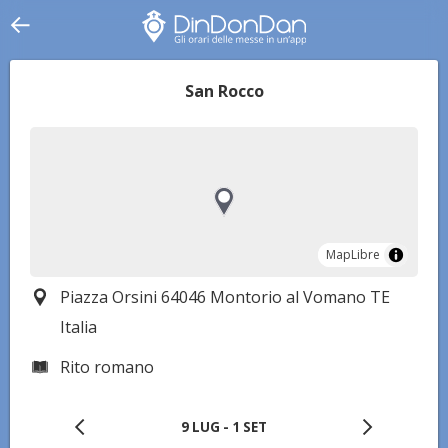
San Rocco
MapLibre
MapLibre
Piazza Orsini 64046 Montorio al Vomano TE
Italia
Rito romano
9 LUG - 1 SET