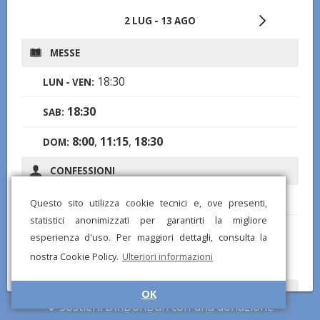
2 LUG - 13 AGO
MESSE
18:30
LUN - VEN:
18:30
SAB:
8:00
,
11:15
,
18:30
DOM:
CONFESSIONI
16:00-18:00
SAB:
Questo sito utilizza cookie tecnici e, ove presenti,
statistici anonimizzati per garantirti la migliore
Note:
e ogni mattina dalle 8.30 e per tutta la
esperienza d'uso. Per maggiori dettagli, consulta la
giornata, anche su prenotazione
nostra Cookie Policy.
Ulteriori informazioni
OK
Hai notato informazioni mancanti o errate? Scarica l'app di
Sostieni DinDonDan con una donazione
DinDonDan per inviare correzioni e segnalare chiese mancanti!