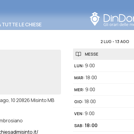
Cerca in questa zona
TUTTE LE CHIESE
2 LUG
-
13 AGO
MESSE
9:00
LUN
:
18:00
MAR
:
9:00
MER
:
rago, 10 20826 Misinto MB
18:00
GIO
:
9:00
VEN
:
ambrosiano
18:00
SAB
:
hiesadimisinto.it/