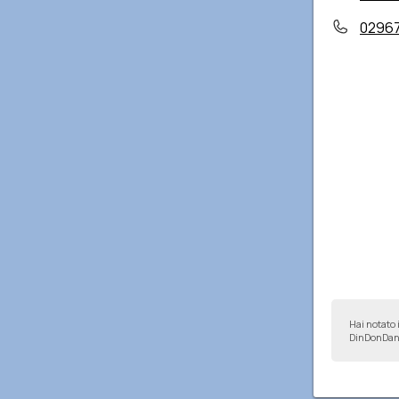
0296
Hai notato 
DinDonDan 