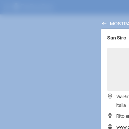
MOSTRA 
San Siro
Via Bi
Italia
Rito 
www.c