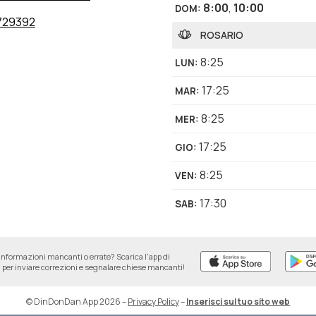
8:00
,
10:00
DOM
:
729392
ROSARIO
8:25
LUN
:
17:25
MAR
:
8:25
MER
:
17:25
GIO
:
8:25
VEN
:
17:30
SAB
:
informazioni mancanti o errate? Scarica l'app di
per inviare correzioni e segnalare chiese mancanti!
© DinDonDan App 2026
–
Privacy Policy
–
Inserisci sul tuo sito web