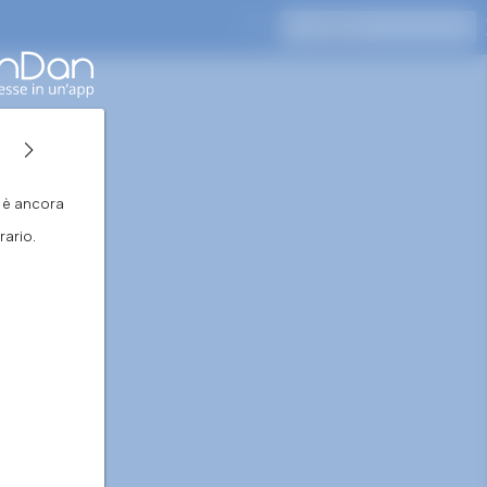
Premi Invio per cercare
n è ancora
ario.