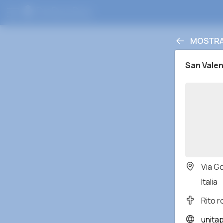
MOSTRA 
San Valen
Via G
Italia
Rito 
unita