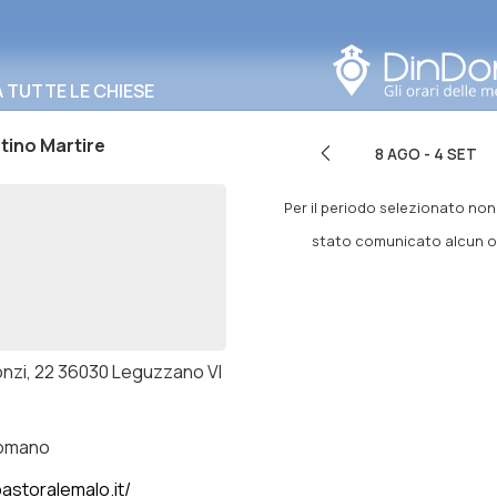
Cerca in questa zona
TUTTE LE CHIESE
tino Martire
8 AGO
-
4 SET
Per il periodo selezionato no
stato comunicato alcun or
onzi, 22 36030 Leguzzano VI
romano
pastoralemalo.it/