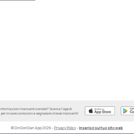
informazioni mancanti o errate? Scarica l'app di
per inviare correzioni e segnalare chiese mancanti!
© DinDonDan App 2026
–
Privacy Policy
–
Inserisci sul tuo sito web