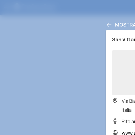
MOSTRA 
San Vitto
Via Bi
Italia
Rito 
www.arc