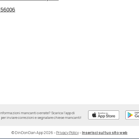
856006
informazioni mancanti o errate? Scarica l'app di
per inviare correzioni e segnalare chiese mancanti!
© DinDonDan App 2026
–
Privacy Policy
–
Inserisci sul tuo sito web