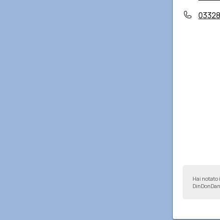
0332
Hai notato 
DinDonDan 