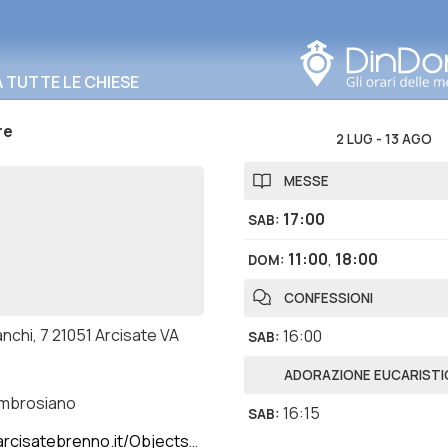
Cerca in questa zona
TUTTE LE CHIESE
re
2 LUG
-
13 AGO
MESSE
17:00
SAB
:
11:00
,
18:00
DOM
:
CONFESSIONI
anchi, 7 21051 Arcisate VA
16:00
SAB
:
ADORAZIONE EUCARISTI
ambrosiano
16:15
SAB
:
isatebrenno.it/Objects/Home1.asp