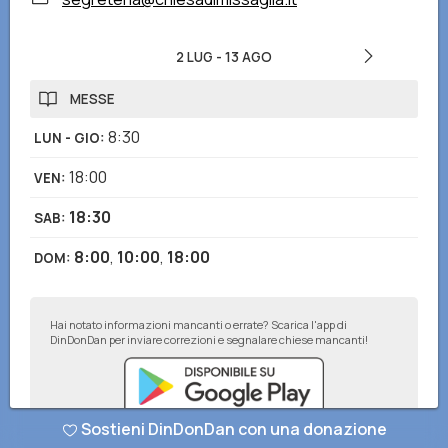
2 LUG
-
13 AGO
MESSE
8:30
LUN - GIO
:
18:00
VEN
:
18:30
SAB
:
8:00
,
10:00
,
18:00
DOM
:
Hai notato informazioni mancanti o errate? Scarica l'app di
DinDonDan per inviare correzioni e segnalare chiese mancanti!
Sostieni DinDonDan con una donazione