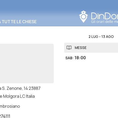
Cerca in questa zona
TUTTE LE CHIESE
2 LUG
-
13 AGO
MESSE
18:00
SAB
:
a S. Zenone, 14 23887
e Molgora LC Italia
ambrosiano
74111