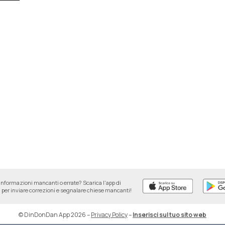
informazioni mancanti o errate? Scarica l'app di
per inviare correzioni e segnalare chiese mancanti!
© DinDonDan App 2026
–
Privacy Policy
–
Inserisci sul tuo sito web