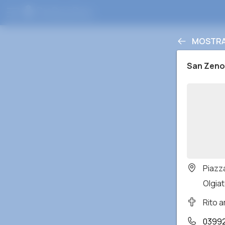
MOSTRA 
San Zeno
Piazz
Olgiat
Rito 
03992