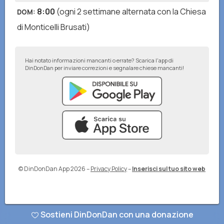
8:00
(ogni 2 settimane alternata con la Chiesa
DOM
:
di Monticelli Brusati)
Hai notato informazioni mancanti o errate? Scarica l'app di
DinDonDan per inviare correzioni e segnalare chiese mancanti!
© DinDonDan App 2026
–
Privacy Policy
–
Inserisci sul tuo sito web
Sostieni DinDonDan con una donazione