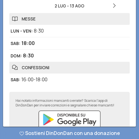
2 LUG
-
13 AGO
MESSE
8:30
LUN - VEN
:
18:00
SAB
:
8:30
DOM
:
CONFESSIONI
16:00-18:00
SAB
:
Hai notato informazioni mancanti o errate? Scarica l'app di
DinDonDan per inviare correzioni e segnalare chiese mancanti!
Sostieni DinDonDan con una donazione