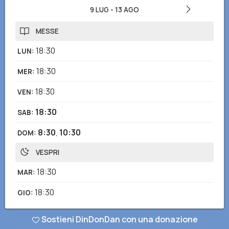
9 LUG
-
13 AGO
MESSE
18:30
LUN
:
18:30
MER
:
18:30
VEN
:
18:30
SAB
:
8:30
,
10:30
DOM
:
VESPRI
18:30
MAR
:
18:30
GIO
:
Sostieni DinDonDan con una donazione
Hai notato informazioni mancanti o errate? Scarica l'app di