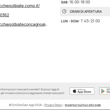
16:00-18:00
SAB
:
cchiesolbiate.como.it/
ORARI DI APERTURA
40362
7:45-21:00
LUN - DOM
:
chiesolbiateconcagno@gmail.com
informazioni mancanti o errate? Scarica l'app di
per inviare correzioni e segnalare chiese mancanti!
© DinDonDan App 2026
–
Privacy Policy
–
Inserisci sul tuo sito web