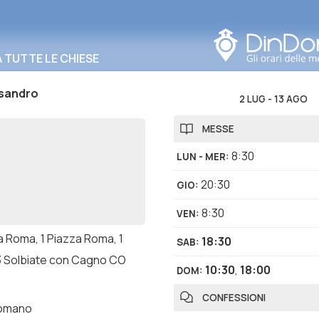
Cerca in questa zona
TUTTE LE CHIESE
ssandro
2 LUG
-
13 AGO
MESSE
8:30
LUN - MER
:
20:30
GIO
:
8:30
VEN
:
a Roma, 1 Piazza Roma, 1
18:30
SAB
:
 Solbiate con Cagno CO
10:30
,
18:00
DOM
:
CONFESSIONI
romano