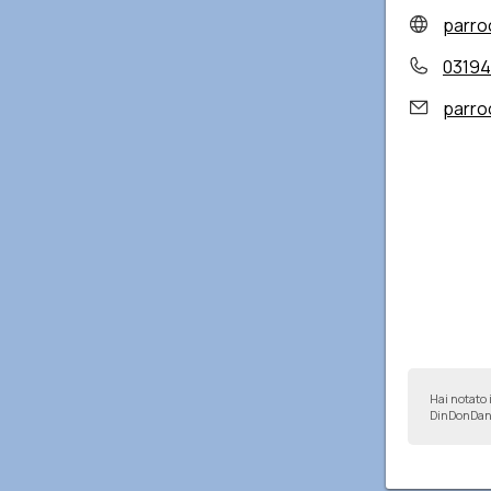
parro
0319
parroc
Hai notato 
DinDonDan 