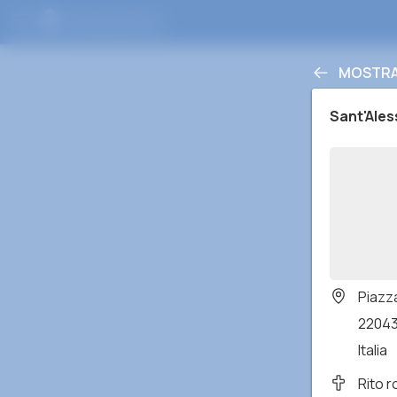
MOSTRA 
Sant'Ale
Piazz
22043
Italia
Rito 