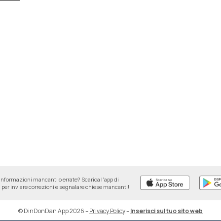
informazioni mancanti o errate? Scarica l'app di
per inviare correzioni e segnalare chiese mancanti!
© DinDonDan App 2026
–
Privacy Policy
–
Inserisci sul tuo sito web