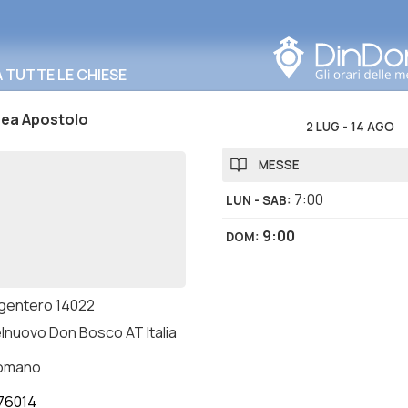
Cerca in questa zona
TUTTE LE CHIESE
rea Apostolo
2 LUG
-
14 AGO
MESSE
7:00
LUN - SAB
:
9:00
DOM
:
rgentero 14022
lnuovo Don Bosco AT Italia
romano
76014