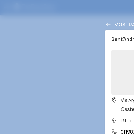
MOSTRA 
Sant'And
Via A
Caste
Rito 
01198