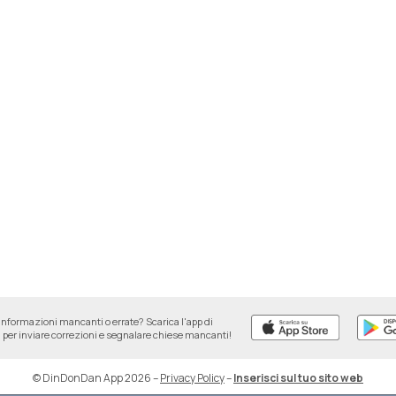
informazioni mancanti o errate? Scarica l'app di
per inviare correzioni e segnalare chiese mancanti!
© DinDonDan App 2026
–
Privacy Policy
–
Inserisci sul tuo sito web