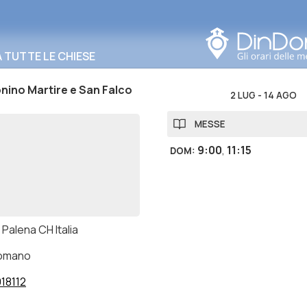
Cerca in questa zona
TUTTE LE CHIESE
nino Martire e San Falco
2 LUG
-
14 AGO
MESSE
9:00
,
11:15
DOM
:
Palena CH Italia
romano
18112