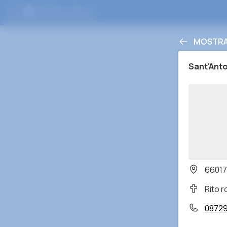
MOSTRA 
Sant'Anto
66017 
Rito 
08729