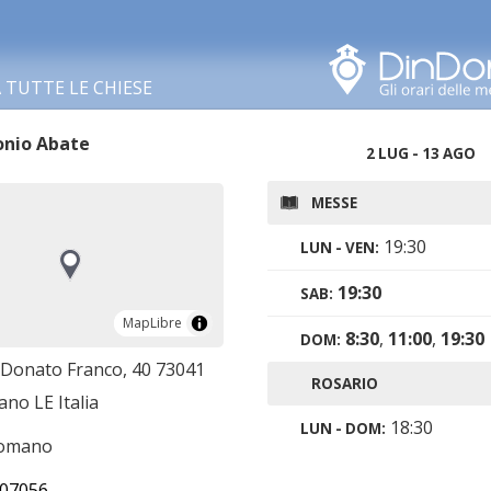
Cerca in questa zona
TUTTE LE CHIESE
onio Abate
2 LUG - 13 AGO
MESSE
19:30
LUN - VEN:
19:30
SAB:
MapLibre
MapLibre
8:30
,
11:00
,
19:30
DOM:
. Donato Franco, 40 73041
ROSARIO
no LE Italia
18:30
LUN - DOM:
romano
07056