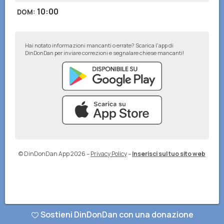
10:00
DOM
:
Hai notato informazioni mancanti o errate? Scarica l'app di
DinDonDan per inviare correzioni e segnalare chiese mancanti!
© DinDonDan App 2026
–
Privacy Policy
–
Inserisci sul tuo sito web
Sostieni DinDonDan con una donazione