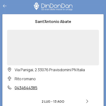
Sant'Antonio Abate
Via Panigai, 2 33076 Pravisdomini PN Italia
Rito romano
0434644385
2 LUG
-
13 AGO