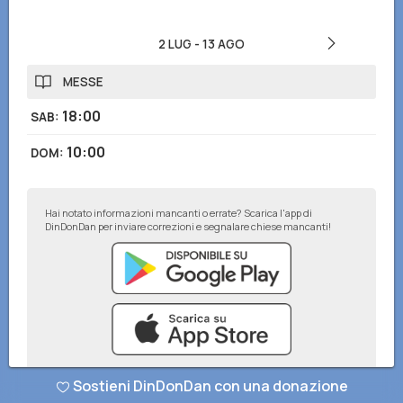
2 LUG
-
13 AGO
MESSE
18:00
SAB
:
10:00
DOM
:
Hai notato informazioni mancanti o errate? Scarica l'app di
DinDonDan per inviare correzioni e segnalare chiese mancanti!
Sostieni DinDonDan con una donazione