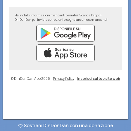
Hai notato informazioni mancanti o errate? Scarica l'app di
DinDonDan per inviare correzioni e segnalare chiese mancanti!
© DinDonDan App 2026
–
Privacy Policy
–
Inserisci sul tuo sito web
Sostieni DinDonDan con una donazione