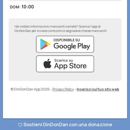
10:00
DOM
:
Hai notato informazioni mancanti o errate? Scarica l'app di
DinDonDan per inviare correzioni e segnalare chiese mancanti!
© DinDonDan App 2026
–
Privacy Policy
–
Inserisci sul tuo sito web
Sostieni DinDonDan con una donazione