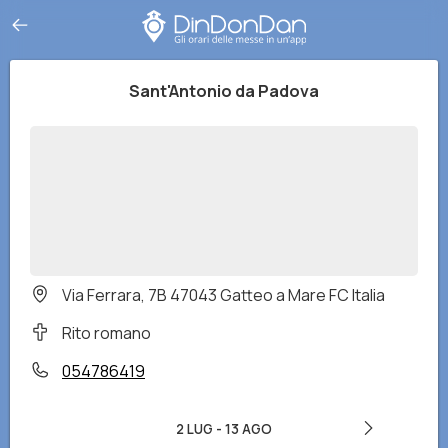
Sant'Antonio da Padova
Via Ferrara, 7B 47043 Gatteo a Mare FC Italia
Rito romano
054786419
2 LUG
-
13 AGO