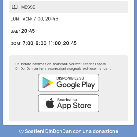
MESSE
7:00
,
20:45
LUN - VEN
:
20:45
SAB
:
7:00
,
8:00
,
11:00
,
20:45
DOM
:
Hai notato informazioni mancanti o errate? Scarica l'app di
DinDonDan per inviare correzioni e segnalare chiese mancanti!
© DinDonDan App 2026
–
Privacy Policy
–
Inserisci sul tuo sito web
Sostieni DinDonDan con una donazione