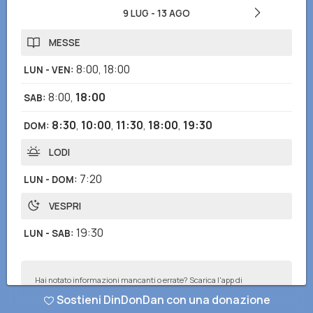
9 LUG
-
13 AGO
MESSE
8:00
,
18:00
LUN - VEN
:
8:00
,
18:00
SAB
:
8:30
,
10:00
,
11:30
,
18:00
,
19:30
DOM
:
LODI
7:20
LUN - DOM
:
VESPRI
19:30
LUN - SAB
:
Hai notato informazioni mancanti o errate? Scarica l'app di
DinDonDan per inviare correzioni e segnalare chiese mancanti!
Sostieni DinDonDan con una donazione