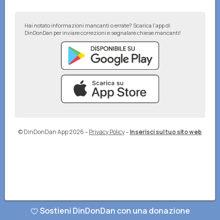
Hai notato informazioni mancanti o errate? Scarica l'app di
DinDonDan per inviare correzioni e segnalare chiese mancanti!
© DinDonDan App 2026
–
Privacy Policy
–
Inserisci sul tuo sito web
Sostieni DinDonDan con una donazione