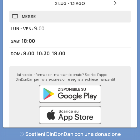
2 LUG
-
13 AGO
MESSE
9:00
LUN - VEN
:
18:00
SAB
:
8:00
,
10:30
,
18:00
DOM
:
Hai notato informazioni mancanti o errate? Scarica l'app di
DinDonDan per inviare correzioni e segnalare chiese mancanti!
Sostieni DinDonDan con una donazione