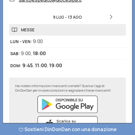
9 LUG
-
13 AGO
MESSE
9:00
LUN - VEN
:
9:00
,
18:00
SAB
:
9:45
,
11:00
,
19:00
DOM
:
Hai notato informazioni mancanti o errate? Scarica l'app di
DinDonDan per inviare correzioni e segnalare chiese mancanti!
Sostieni DinDonDan con una donazione