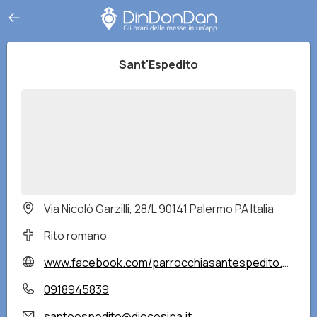
Sant'Espedito
Via Nicolò Garzilli, 28/L 90141 Palermo PA Italia
Rito romano
www.facebook.com/parrocchiasantespedito.palermo/?locale=it_IT
0918945839
santoespedito@diocesipa.it