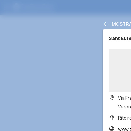
MOSTRA 
Sant'Euf
Via Fr
Verona
Rito 
www.p