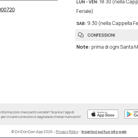
18:30
(nella Capp
LUN - VEN
:
000720
Feriale)
9:30
(nella Cappella Fe
SAB
:
CONFESSIONI
Note
:
prima di ogni Santa 
informazioni mancanti o errate? Scarica l'app di
per inviare correzioni e segnalare chiese mancanti!
© DinDonDan App 2026
–
Privacy Policy
–
Inserisci sul tuo sito web