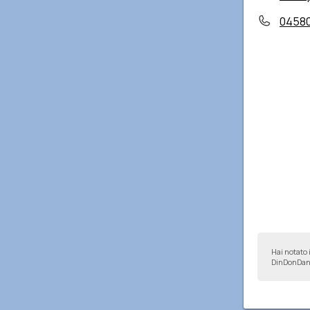
0458
Hai notato 
DinDonDan 