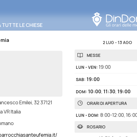
Cerca in questa zona
TUTTE LE CHIESE
emia
2 LUG
-
13 AGO
MESSE
19:00
LUN - VEN
:
19:00
SAB
:
10:00
,
11:30
,
19:00
DOM
:
ancesco Emilei, 32 37121
ORARI DI APERTURA
 VR Italia
8:00-12:00
,
16:0
LUN - DOM
:
romano
ROSARIO
arrocchiasanteufemia.it/