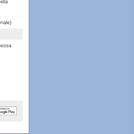
ella
riale)
Messa