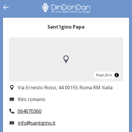
Sant'Igino Papa
MapLibre
MapLibre
Via Ernesto Rossi, 44 00155 Roma RM Italia
Rito romano
064070360
info@santigino.it