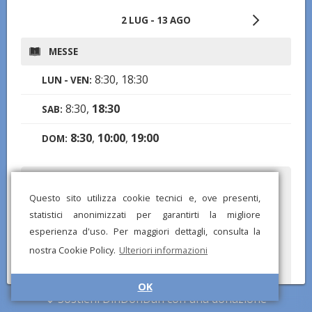
2 LUG - 13 AGO
MESSE
8:30, 18:30
LUN - VEN:
8:30,
18:30
SAB:
8:30
,
10:00
,
19:00
DOM:
Hai notato informazioni mancanti o errate? Scarica l'app di
DinDonDan per inviare correzioni e segnalare chiese mancanti!
Questo sito utilizza cookie tecnici e, ove presenti,
statistici anonimizzati per garantirti la migliore
esperienza d'uso. Per maggiori dettagli, consulta la
nostra Cookie Policy.
Ulteriori informazioni
OK
Sostieni DinDonDan con una donazione