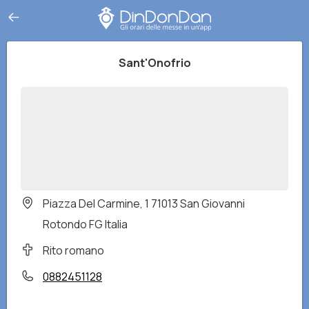
Sant'Onofrio
Piazza Del Carmine, 1 71013 San Giovanni
Rotondo FG Italia
Rito romano
0882451128