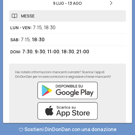
9 LUG
-
13 AGO
MESSE
7:15
,
18:30
LUN - VEN
:
7:15
,
18:30
SAB
:
7:30
,
9:30
,
11:00
,
18:30
,
21:00
DOM
:
Hai notato informazioni mancanti o errate? Scarica l'app di
DinDonDan per inviare correzioni e segnalare chiese mancanti!
Sostieni DinDonDan con una donazione